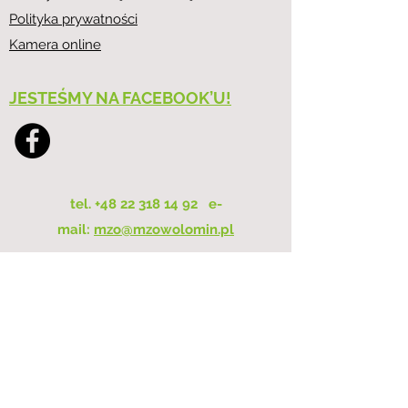
Polityka prywatności
Kamera online
JESTEŚMY NA FACEBOOK’U!
tel.
+48 22 318 14 92
e-
mail:
mzo@mzowolomin.pl
GODZINY PRACY
Biuro:
Poniedziałek – Piątek: 7:00–15:00
Kasa:
Poniedziałek – Piątek: 7:00–14:30