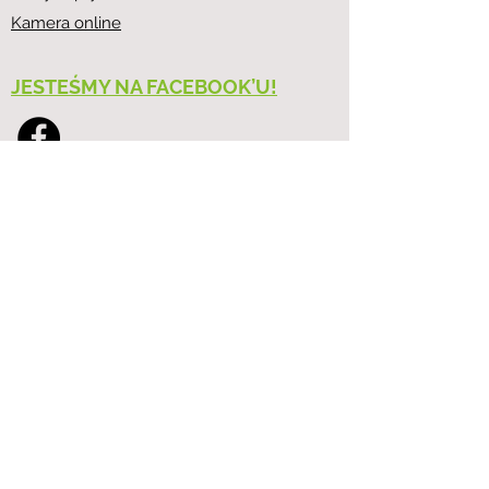
Kamera online
JESTEŚMY NA FACEBOOK’U!
tel.
+48 22 318 14 92
e-
mail:
mzo@mzowolomin.pl
GODZINY PRACY
Biuro:
Poniedziałek – Piątek: 7:00–15:00
Kasa:
Poniedziałek – Piątek: 7:00–14:30
PSZOK-i
ul. Łukasiewicza 4 oraz Al. Niepodległości