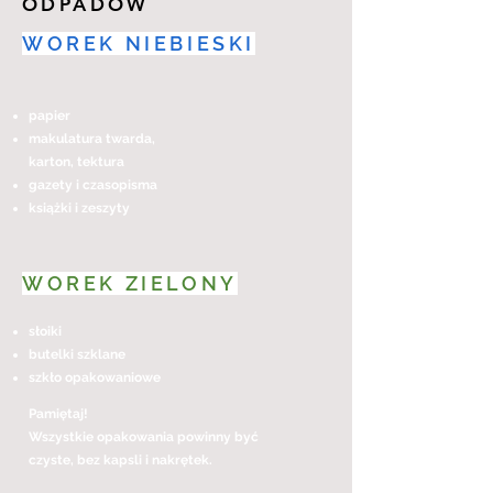
ODPADÓW
WOREK NIEBIESKI
papier
makulatura twarda,
karton, tektura
gazety i czasopisma
książki i zeszyty
WOREK ZIELONY
słoiki
butelki szklane
szkło opakowaniowe
Pamiętaj!
Wszystkie opakowania powinny być
czyste, bez kapsli i nakrętek.