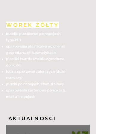
WOREK ŻÓŁTY
butelki plastikowe po napojach,
typu PET
opakowania plastikowe
po
chemii
gospodarczej i kosmetykach
plastiki twarde (meble ogrodowe,
doniczki)
folia z opakowań zbiorczych (duże
rozmiary)
puszki po napojach, złom stalowy
opakowania kartonowe po sokach,
mleku i napojach
AKTUALNOŚCI